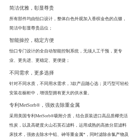
简洁优雅，彰显尊贵
所有部件均由怡口设计，整体白色外观加入香槟金色的点缀，
简洁中彰显尊贵品位；
智能操控，稳定方便
怡口专门设计的全自动智能控制系统，无须人工干预，更专
业、更先进、更稳定、更便捷；
不同需求，更多选择
针对不同水质，不同用水需求，3款产品随心选；灵巧型可轻松
安装在橱柜中，增强型拥有更大的供水量。
专利MetSorb®，强效去除重金属
采用美国专利MetSorb®吸附介质，结合原装进口高品质椰壳活
性炭，以及高硬度火山石英石滤料，运用成熟的高效分层滤料
床技术，强效去除水中铅、砷等重金属*，同时滤除余氯产物及