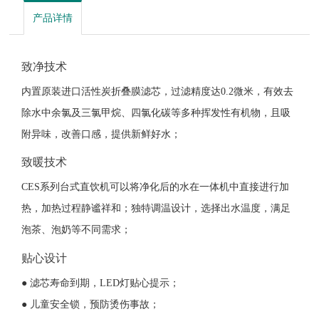
产品详情
致净技术
内置原装进口活性炭折叠膜滤芯，过滤精度达0.2微米，有效去
除水中余氯及三氯甲烷、四氯化碳等多种挥发性有机物，且吸
附异味，改善口感，提供新鲜好水；
致暖技术
CES系列台式直饮机可以将净化后的水在一体机中直接进行加
热，加热过程静谧祥和；独特调温设计，选择出水温度，满足
泡茶、泡奶等不同需求；
贴心设计
● 滤芯寿命到期，LED灯贴心提示；
● 儿童安全锁，预防烫伤事故；