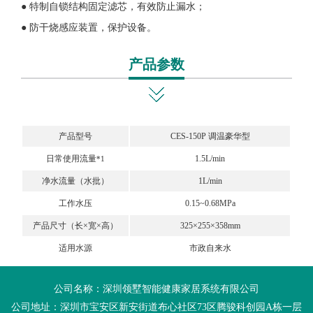
● 特制自锁结构固定滤芯，有效防止漏水；
● 防干烧感应装置，保护设备。
产品参数
产品型号
CES-150P 调温豪华型
日常使用流量
1.5L/min
*1
净水流量（水批）
1L/min
工作水压
0.15~0.68MPa
产品尺寸（长×宽×高）
325×255×358mm
适用水源
市政自来水
公司名称：深圳领墅智能健康家居系统有限公司
公司地址：深圳市宝安区新安街道布心社区73区腾骏科创园A栋一层