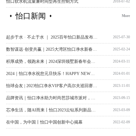
怡口软水机流量兼时间型再生控制方式
2018-07-02
怡口新闻
♦
♦
More
起步于水 · 不止于水 ｜ 2025百年怡口新品发布会
2025-07-30
深圳站圆满落幕！
数智谋远·创变共赢｜2025大湾区怡口净水新春年
2025-02-24
会暨VIP客户答谢会圆满落幕
积厚成势，领跑未来｜2024深圳领墅新春年会圆
2024-03-11
满落幕！
2024｜怡口净水祝您元旦快乐！HAPPY NEW
2024-01-01
YEAR！
怡球会友 | 2023怡口净水VIP客户高尔夫巡回赛，
2023-11-01
深圳站圆满落幕！
品牌资讯｜怡口净水助力时尚芭莎城市派对，时
2023-09-15
尚新星闪耀时
芯净生活，随AI而来丨怡口2023云钻系列新品发
2023-03-09
布会深圳站圆满落幕！
在中国，为中国丨怡口中国创新中心揭幕
2022-02-09