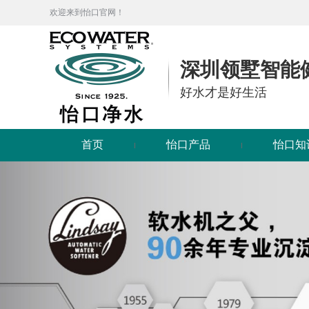
欢迎来到怡口官网！
深圳领墅智能
好水才是好生活
首页
怡口产品
怡口知