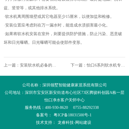
盆、竖管等，或其他排水系统。
·软水机离周围墙壁或其它电器至少15厘米，以便加盐和检修。
·安装位置应考虑到在万一漏水时，能造成水渍损害最小化。
·如果将软水机安装在室外，则要提供防护措施，防止污染、恶意破
坏和日光曝晒。日光曝晒可能会使部件变形。
上一篇：安装软水机必备的条
下一篇：怡口6系列软水机专门
件
为中国消费者设计
公司名称：深圳领墅智能健康家居系统有限公司
公司地址：深圳市宝安区新安街道布心社区73区腾骏科创园A栋一层
怡口净水客户关怀中心
服务热线：400-930-8620
0755-88292338
备案号：
粤ICP备18031500号-1
技术支持：
龙睿科技-网站建设